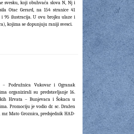
 svesku, koji obuhvaća slova N, Nj i
sila Otac Gerard, na 154 stranice 41
i 95 ilustracija. U ovu brojku ulaze i
a), kojima se dopunjuju raniji svesci.
ka – Podružnica Vukovar i Ogranak
a organizirali su predstavljanje 16.
skih Hrvata – Bunjevaca i Šokaca u
ma. Promociju je vodio dr. sc. Dražen
i mr. Mato Groznica, predsjednik HAD-