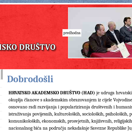
predhodna
Dobrodošli
HRVATSKO AKADEMSKO DRUŠTVO (HAD)
je udruga hrvatskih
okuplja članove s akademskim obrazovanjem iz cijele Vojvodine,
osnovano radi razvijanja i populariziranja društvenih i humanis
istraživanja povijesnih, kulturoloških, socioloških, psiholoških, 
komunikoloških, ekonomskih, prosvjetnih, književnih, religijski
nacionalnog bića na području nekadašnje Savezne Republike Jug