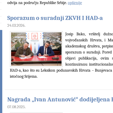
odvija na području Republike Srbije.
opširnije
Sporazum o suradnji ZKVH I HAD-a
24.03.2026.
Josip Bako, vršitelj duž
vojvođanskih Hrvata, i Ma
akademskog društva, potpisa
sporazum o suradnji. Pored 
objavi publikacija, ovim
kontinuiranu institucional
HAD-a, kao što su Leksikon podunavskih Hrvata – Bunjevaca I
istočnog Srijema.
Nagrada „Ivan Antunović“ dodijeljena
07.08.2025.