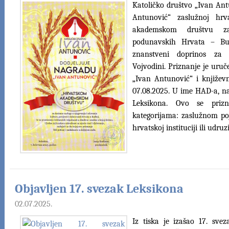
Katoličko društvo „Ivan Ant
Antunović“ zaslužnoj hrv
akademskom društvu za
podunavskih Hrvata – Bun
znanstveni doprinos za
Vojvodini. Priznanje je uru
„Ivan Antunović“ i književ
07.08.2025. U ime HAD-a, na
Leksikona. Ovo se prizn
kategorijama: zaslužnom poj
hrvatskoj instituciji ili udruz
Objavljen 17. svezak Leksikona
02.07.2025.
Iz tiska je izašao 17. sv