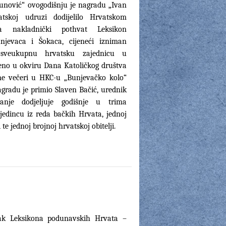
unović“ ovogodišnju je nagradu „Ivan
atskoj udruzi dodijelilo Hrvatskom
 nakladnički pothvat Leksikon
jevaca i Šokaca, cijeneći izniman
 sveukupnu hrvatsku zajednicu u
čeno u okviru Dana Katoličkog društva
ne večeri u HKC-u „Bunjevačko kolo“
gradu je primio Slaven Bačić, urednik
anje dodjeljuje godišnje u trima
edincu iz reda bačkih Hrvata, jednoj
i te jednoj brojnoj hrvatskoj obitelji.
ezak Leksikona podunavskih Hrvata –