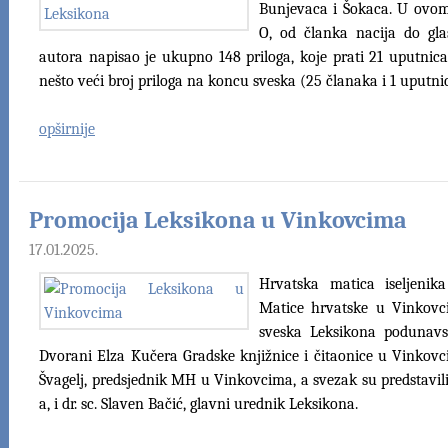
Bunjevaca i Šokaca. U ovome
O, od članka nacija do gla
autora napisao je ukupno 148 priloga, koje prati 21 uputnica 
nešto veći broj priloga na koncu sveska (25 članaka i 1 uputnic
opširnije
Promocija Leksikona u Vinkovcima
17.01.2025.
Hrvatska matica iseljeni
Matice hrvatske u Vinkovcim
sveska Leksikona podunav
Dvorani Elza Kučera Gradske knjižnice i čitaonice u Vinkovci
Švagelj, predsjednik MH u Vinkovcima, a svezak su predstavil
a, i dr. sc. Slaven Bačić, glavni urednik Leksikona.