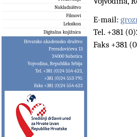
Vojvodina, R
Nakladništvo
Filmovi
E-mail:
groz
Leksikon
Tel. +381 (0
Digitalna knjižnica
Hrvatsko akademsko društvo
Faks +381 (0
Preradovićeva 13
24000 Subotica
Vojvodina, Republika Srbija
Tel. +381 (0)24 554-623,
+381 (0)24 553-795
Faks +381 (0)24 554-623