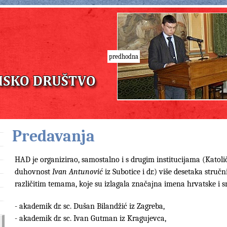
predhodna
Predavanja
HAD je organizirao, samostalno i s drugim institucijama (Katoličk
duhovnost
Ivan Antunović
iz Subotice i dr.) više desetaka stru
različitim temama, koje su izlagala značajna imena hrvatske i sr
- akademik dr. sc. Dušan Bilandžić iz Zagreba,
- akademik dr. sc. Ivan Gutman iz Kragujevca,