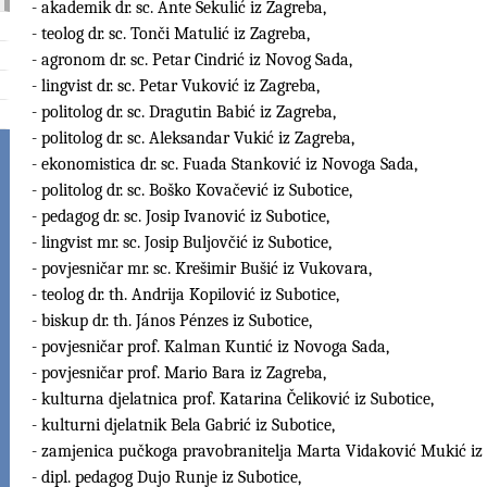
- akademik dr. sc. Ante Sekulić iz Zagreba,
- teolog dr. sc. Tonči Matulić iz Zagreba,
- agronom dr. sc. Petar Cindrić iz Novog Sada,
- lingvist dr. sc. Petar Vuković iz Zagreba,
- politolog dr. sc. Dragutin Babić iz Zagreba,
- politolog dr. sc. Aleksandar Vukić iz Zagreba,
- ekonomistica dr. sc. Fuada Stanković iz Novoga Sada,
- politolog dr. sc. Boško Kovačević iz Subotice,
- pedagog dr. sc. Josip Ivanović iz Subotice,
- lingvist mr. sc. Josip Buljovčić iz Subotice,
- povjesničar mr. sc. Krešimir Bušić iz Vukovara,
- teolog dr. th. Andrija Kopilović iz Subotice,
- biskup dr. th. János Pénzes iz Subotice,
- povjesničar prof. Kalman Kuntić iz Novoga Sada,
- povjesničar prof. Mario Bara iz Zagreba,
- kulturna djelatnica prof. Katarina Čeliković iz Subotice,
- kulturni djelatnik Bela Gabrić iz Subotice,
- zamjenica pučkoga pravobranitelja Marta Vidaković Mukić iz
- dipl. pedagog Dujo Runje iz Subotice,